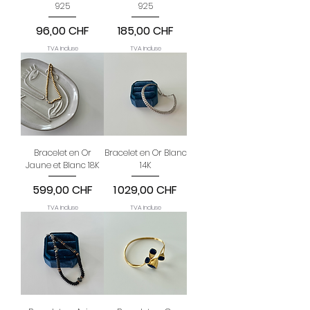
925
925
Prix
Prix
96,00 CHF
185,00 CHF
TVA Incluse
TVA Incluse
Bracelet en Or
Bracelet en Or Blanc
Jaune et Blanc 18K
14K
Prix
Prix
599,00 CHF
1 029,00 CHF
TVA Incluse
TVA Incluse