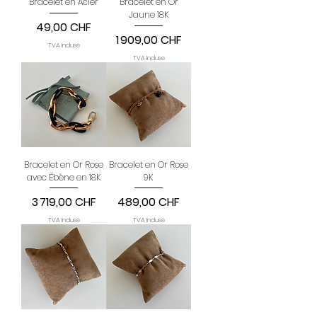
Bracelet en Acier
Bracelet en Or
Jaune 18K
Prix
49,00 CHF
Prix
1 909,00 CHF
TVA Incluse
TVA Incluse
Bracelet en Or Rose
Bracelet en Or Rose
avec Ébène en 18K
9K
Prix
Prix
3 719,00 CHF
489,00 CHF
TVA Incluse
TVA Incluse