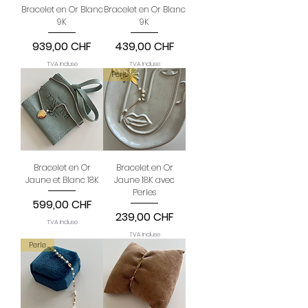
Bracelet en Or Blanc
Bracelet en Or Blanc
9K
9K
Prix
Prix
939,00 CHF
439,00 CHF
TVA Incluse
TVA Incluse
Perle
Bracelet en Or
Bracelet en Or
Jaune et Blanc 18K
Jaune 18K avec
Perles
Prix
599,00 CHF
Prix
239,00 CHF
TVA Incluse
TVA Incluse
Perle