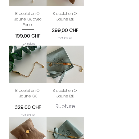
Bracelet en Or
Bracelet en Or
Jaune 18K avec
Jaune 18K
Perles
Prix
299,00 CHF
Prix
199,00 CHF
TVA Incluse
TVA Incluse
Bracelet en Or
Bracelet en Or
Jaune 18K
Jaune 18K
Rupture
Prix
329,00 CHF
TVA Incluse