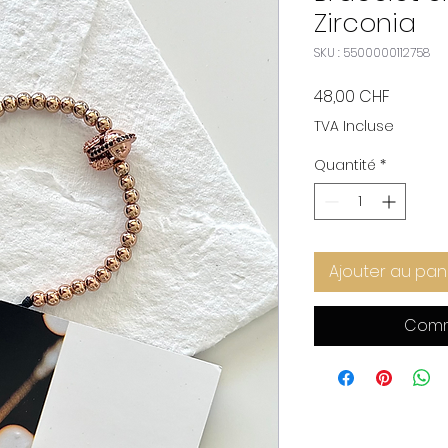
Zirconia
SKU : 5500000112758
Prix
48,00 CHF
TVA Incluse
Quantité
*
Ajouter au pan
Comm