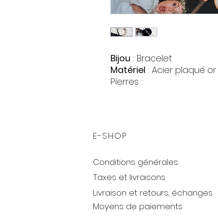
Bijou
: Bracelet
Matériel
: Acier plaqué or
Pierres :
Zirconia
Forme : Cercle
Couleur : Noir
Taille
: 14/26 cm. (ajustabl
E-SHOP
Conditions générales
Taxes et livraisons
Livraison et retours, échanges
Moyens de paiements