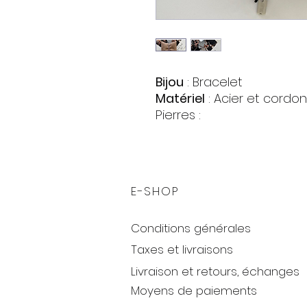
Bijou
: Bracelet
Matériel
: Acier et cordon
Pierres :
Zirconia
Forme : Cercle
Couleur : Noir et Rose
Taille
: 16/26 cm. (ajustabl
E-SHOP
Conditions générales
Taxes et livraisons
Livraison et retours, échanges
Moyens de paiements