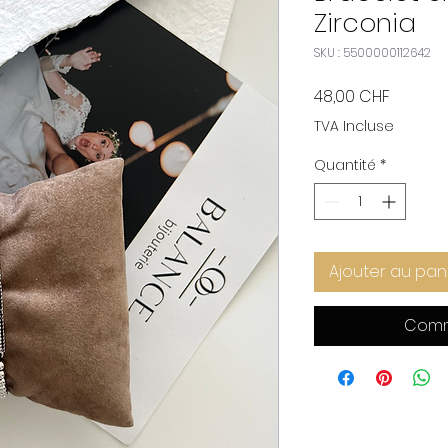
Zirconia
SKU : 5500000112642
Prix
48,00 CHF
TVA Incluse
Quantité
*
Ajouter au pan
Comm