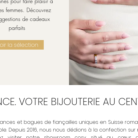
nnés pour faire plaisir à
les femmes. Découvrez
ggestions de cadeaux
parfaits
oir la sélection
NCE. VOTRE BIJOUTERIE AU CE
liances et bagues de fiançailles uniques en Suisse rom
ble. Depuis 2016, nous nous dédions à la confection s
z visiter notre showroom cosy, situé au cœur 