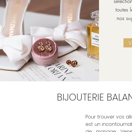
sélectio
toutes 
nos su
V
BIJOUTERIE BALA
Pour trouver vos al
est un incontourna
de mariage. Vene