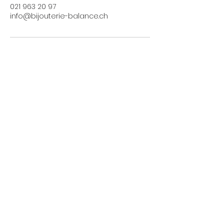
021 963 20 97
info@bijouterie-balance.ch
E-SHOP
Conditions générales
Taxes et livraisons
Livraison et retours, échanges
Moyens de paiements
UTILE
Mention légales
Politique de confidentialité