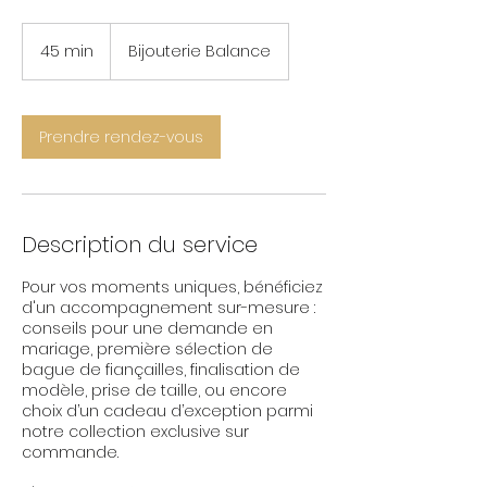
45 min
4
Bijouterie Balance
5
m
i
n
Prendre rendez-vous
Description du service
Pour vos moments uniques, bénéficiez
d'un accompagnement sur-mesure :
conseils pour une demande en
mariage, première sélection de
bague de fiançailles, finalisation de
modèle, prise de taille, ou encore
choix d’un cadeau d’exception parmi
notre collection exclusive sur
commande.