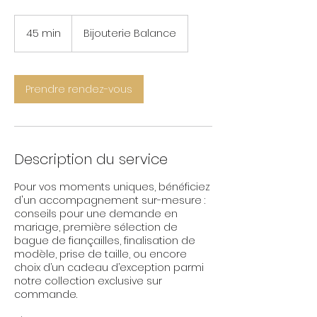
45 min
4
Bijouterie Balance
5
m
i
n
Prendre rendez-vous
Description du service
Pour vos moments uniques, bénéficiez
d'un accompagnement sur-mesure :
conseils pour une demande en
mariage, première sélection de
bague de fiançailles, finalisation de
modèle, prise de taille, ou encore
choix d’un cadeau d’exception parmi
notre collection exclusive sur
commande.