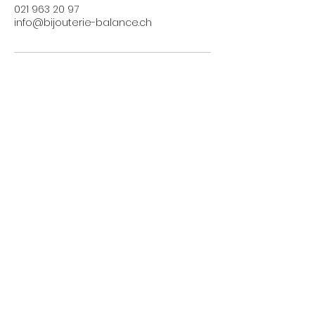
021 963 20 97
info@bijouterie-balance.ch
E-SHOP
Conditions générales
Taxes et livraisons
Livraison et retours, échanges
Moyens de paiements
UTILE
Mention légales
Politique de confidentialité