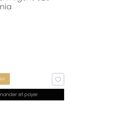
nia
ier
ander et payer