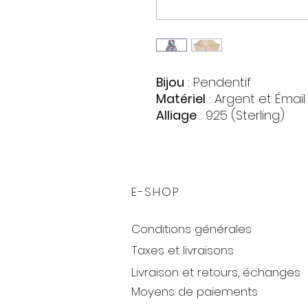
Bijou
: Pendentif
Matériel
: Argent et Émail
Alliage
: 925 (Sterling)
Pierres
:
Zirconia
Quantite : 4
Forme : Cercle
E-SHOP
Couleur : Incolore
Poids
: 3,62 gr.
Conditions générales
Taxes et livraisons
Livraison et retours, échanges
Moyens de paiements