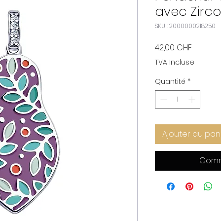
avec Zirco
SKU : 2000000218250
Prix
42,00 CHF
TVA Incluse
Quantité
*
Ajouter au pan
Comm