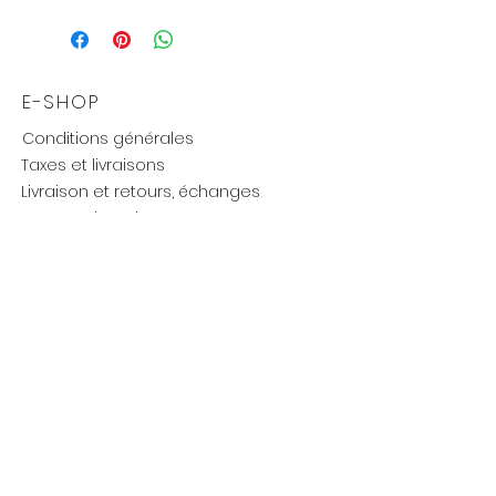
Taille
: 55 cm.
E-SHOP
Conditions générales
Taxes et livraisons
Livraison et retours, échanges
Moyens de paiements
UTILE
Mention légales
Politique de confidentialité
Influenceurs réseaux
Cartes cadeaux
new
BIJOUTERIE BALANCE
A propos de nous