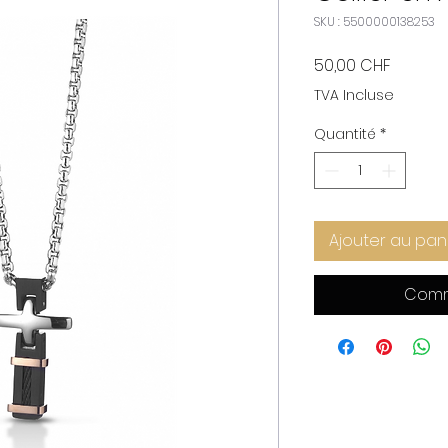
SKU : 5500000138253
Prix
50,00 CHF
TVA Incluse
Quantité
*
Ajouter au pan
Comm