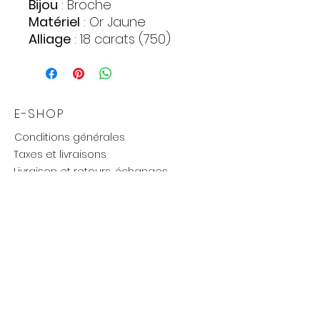
Bijou
: Broche
Matériel
: Or
Jaune
Alliage
: 18 carats (750)
Pierres
:
Zirconia
Quantite : 2
Forme : Cercle
E-SHOP
Couleur : Incolore
Conditions générales
Poids
: 3,09 gr.
Taxes et livraisons
Livraison et retours, échanges
Moyens de paiements
UTILE
Mention légales
Politique de confidentialité
Influenceurs réseaux
Cartes cadeaux
new