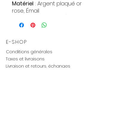
Matériel
: Argent plaqué or
rose, Émail
Alliage
: Sterling (925)
Pierres
:
Zirconia
Quantite : 26
E-SHOP
Forme : Cercle
Conditions générales
Couleur : Incolore
Taxes et livraisons
Poids
: 3,49 gr.
Livraison et retours, échanges
Moyens de paiements
UTILE
Mention légales
Politique de confidentialité
Influenceurs réseaux
Cartes cadeaux
new